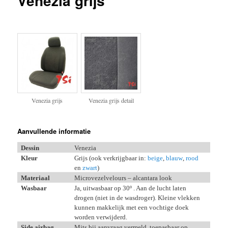
Venezia grijs
inhoud
inhoud
Venezia grijs
Venezia grijs detail
Aanvullende informatie
Dessin
Venezia
Kleur
Grijs (ook verkrijgbaar in:
beige
,
blauw
,
rood
en
zwart
)
Materiaal
Microvezelvelours – alcantara look
Wasbaar
Ja, uitwasbaar op 30
º . Aan de lucht laten
drogen (niet in de wasdroger). Kleine vlekken
kunnen makkelijk met een vochtige doek
worden verwijderd.
Side airbag
Mits bij aanvraag vermeld, toepasbaar op