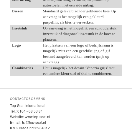
autostoelen met een side airbag.
Biezen
Standaard geleverd zonder gekleurde bies. Op
aanvraag is het mogelijk een gekleurd
paspellint als bies te verwerken.
Inzetstuk
Op aanvraag is het mogelijk een schouderstuk,
inzetstuk of diagonaal inzetstuk in de hoes te
plaatsen.
Logo
Het plaatsen van een logo of bedrijfsnaam is
mogelijk mits een een geschikt .jpg of .gif
bestand aangeleverd kan worden (prijs op
aanvraag).
Combinaties
Het is mogelijk het dessin ‘Venezia grijs’ met
een andere kleur stof of skai te combineren.
CONTACTGEGEVENS
Top-Seat International
Tel.: 0164 - 68 53 84
Website: www.top-seat.nl
E-mail: tsi@top-seat.nl
K.v.K.Breda nr.56984812